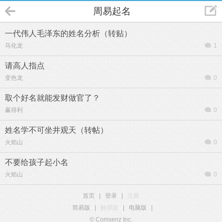
周易起名
一代伟人毛泽东的姓名分析（转贴）
马化龙
1
请高人指点
变色龙
0
取个好名就能发财做官了？
赢得利
0
姓名学不可坐井观天（转帖）
火焰山
0
不要给孩子起小名
火焰山
0
首页
|
登录
|
注册
简易版
|
触屏版
|
电脑版
|
© Comsenz Inc.