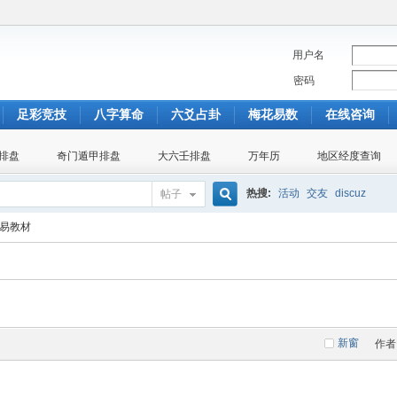
用户名
密码
足彩竞技
八字算命
六爻占卦
梅花易数
在线咨询
排盘
奇门遁甲排盘
大六壬排盘
万年历
地区经度查询
热搜:
活动
交友
discuz
帖子
搜
易教材
索
新窗
作者