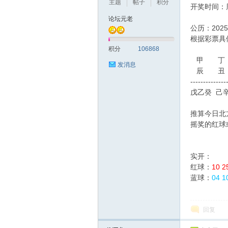
主题
帖子
积分
开奖时间：周
论坛元老
公历：202
根据彩票具
积分
106868
甲 
发消息
辰 丑
--------
戊乙癸 己
推算今日北
摇奖的红球
实开：
红球：
10 2
蓝球：
04 1
回复