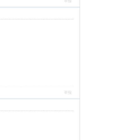
举报
举报