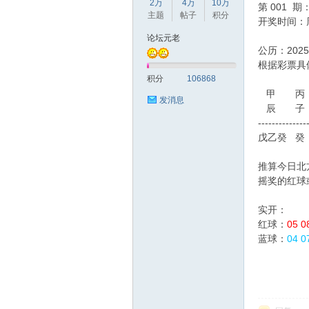
2万
4万
10万
第 001 
主题
帖子
积分
开奖时间：周
论坛元老
公历：202
根据彩票具
唐
积分
106868
甲 
发消息
辰 子
--------
戊乙癸 
推算今日北
摇奖的红球
咨
实开：
红球：
05 0
蓝球：
04 0