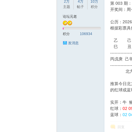
2万
4万
10万
第 003 
主题
帖子
积分
开奖间：周一
论坛元老
公历：202
根据彩票具
积分
106934
乙 
发消息
巳 丑
--------
丙戊庚 己
--------------
北方北
推算今日北
的红球或蓝
实开：牛 猴
红球：
02 0
蓝球：
02 0
回复