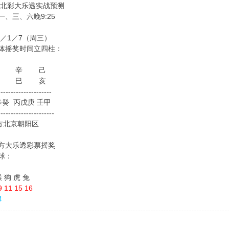
期：北彩大乐透实战预测
、三、六晚9:25
6／1／7（周三）
体摇奖时间立四柱：
己 辛 己
 巳 亥
---------------------------
辛癸 丙戊庚 壬甲
----------------------
京朝阳区
方大乐透彩票摇奖
球：
 狗 虎 兔
9 11 15 16
4