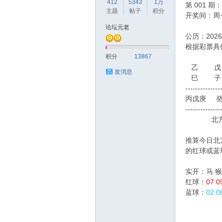
412
5343
1万
第 001 
主题
帖子
积分
开奖间：周一
论坛元老
公历：202
根据彩票具
唐
积分
13867
乙 
发消息
巳 子
--------
丙戊庚 癸
--------------
北方北
推算今日北
咨
的红球或蓝
实开：马 猴
红球：
07 0
蓝球：
02 0