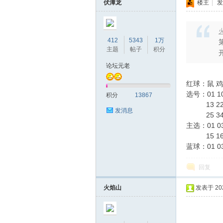
伏潭龙
楼主
|
发
火
412
5343
1万
主题
帖子
积分
论坛元老
红球：鼠 鸡
选号：01 10
积分
13867
13 22 1
发消息
25 34 2
主选：01 03 
15 16 20
蓝球：01 0
回复
火焰山
发表于 2026