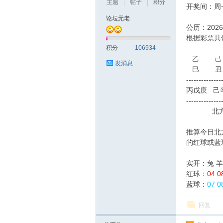
主题
帖子
积分
开奖间：周一
论坛元老
公历：202
根据彩票具
积分
106934
乙 
发消息
巳 丑
--------
丙戊庚 己
--------------
北方北
推算今日北
的红球或蓝
实开：兔 羊
红球：
04 0
蓝球：
07 0
回复