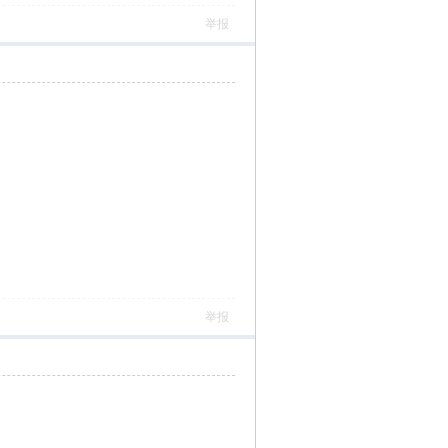
举报
举报