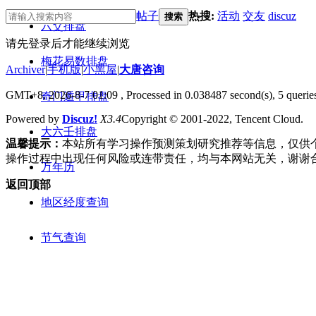
帖子
热搜:
活动
交友
discuz
搜索
六爻排盘
请先登录后才能继续浏览
梅花易数排盘
Archiver
|
手机版
|
小黑屋
|
大唐咨询
GMT+8, 2026-8-7 01:09
, Processed in 0.038487 second(s), 5 queries
奇门遁甲排盘
Powered by
Discuz!
X3.4
Copyright © 2001-2022, Tencent Cloud.
大六壬排盘
温馨提示：
本站所有学习操作预测策划研究推荐等信息，仅供
操作过程中出现任何风险或连带责任，均与本网站无关，谢谢
万年历
返回顶部
地区经度查询
节气查询