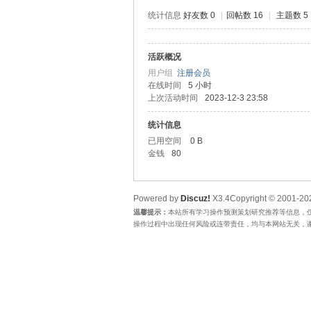
统计信息
好友数 0
|
回帖数 16
|
主题数 5
活跃概况
唐
用户组
注册会员
在线时间
5 小时
上次活动时间
2023-12-3 23:58
统计信息
已用空间
0 B
金钱
80
Powered by
Discuz!
X3.4
Copyright © 2001-202
咨
温馨提示：
本站所有学习操作预测策划研究推荐等信息，
操作过程中出现任何风险或连带责任，均与本网站无关，