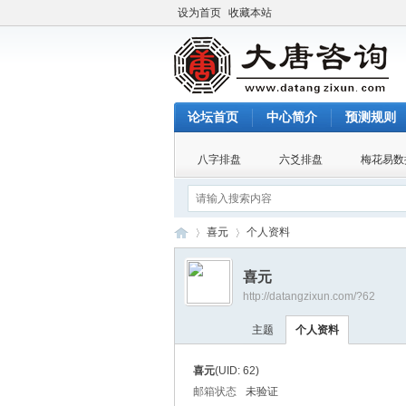
设为首页
收藏本站
论坛首页
中心简介
预测规则
八字排盘
六爻排盘
梅花易数
喜元
个人资料
喜元
http://datangzixun.com/?62
大
›
›
主题
个人资料
喜元
(UID: 62)
邮箱状态
未验证