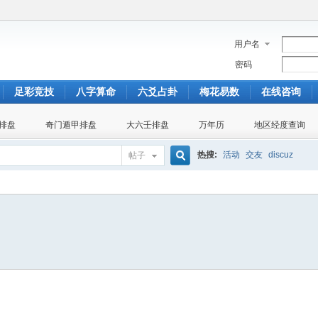
用户名
密码
足彩竞技
八字算命
六爻占卦
梅花易数
在线咨询
排盘
奇门遁甲排盘
大六壬排盘
万年历
地区经度查询
热搜:
活动
交友
discuz
帖子
搜
索